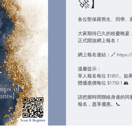
🚀】
各位聖保羅舊生、同學、
大家期待已久的校慶晚宴，將
正式開放網上報名！
網上報名連結：🔗 https://ww
溫馨提示：
單人報名每位 $1851。
體優惠價每位 $1750！👥
請把握時間聯絡身邊的同
報名，盡享優惠。📞