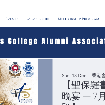
Events
Membership
Mentorship Program
's College Alumni Associa
Sun, 13 Dec
  |  
香港
【聖保羅書
晚宴 — 